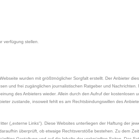
ur verfügung stellen.
 Webseite wurden mit größtmöglicher Sorgfalt erstellt. Der Anbieter d
enlosen und frei zugänglichen journalistischen Ratgeber und Nachrichte
inung des Anbieters wieder. Allein durch den Aufruf der kostenlosen u
eter zustande, insoweit fehlt es am Rechtsbindungswillen des Anbiete
ter („externe Links“). Diese Websites unterliegen der Haftung der jewei
daraufhin überprüft, ob etwaige Rechtsverstöße bestehen. Zu dem Zeit
zukünftige Gestaltung und auf die Inhalte der verknüpften Seiten. Das S