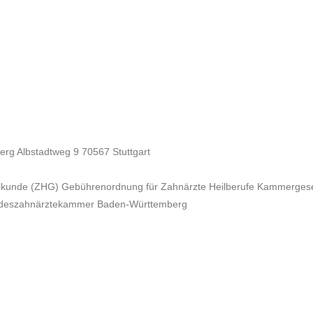
g Albstadtweg 9 70567 Stuttgart
lkunde (ZHG) Gebührenordnung für Zahnärzte Heilberufe Kammergese
ndeszahnärztekammer Baden-Württemberg