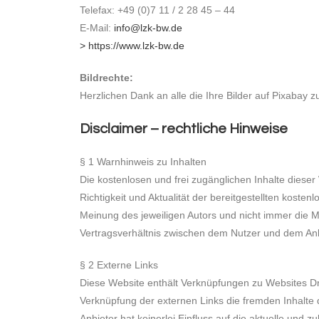
Telefax: +49 (0)7 11 / 2 28 45 – 44
E-Mail:
info@lzk-bw.de
> https://www.lzk-bw.de
Bildrechte:
Herzlichen Dank an alle die Ihre Bilder auf Pixabay z
Disclaimer – rechtliche Hinweise
§ 1 Warnhinweis zu Inhalten
Die kostenlosen und frei zugänglichen Inhalte dieser
Richtigkeit und Aktualität der bereitgestellten kost
Meinung des jeweiligen Autors und nicht immer die Me
Vertragsverhältnis zwischen dem Nutzer und dem Anbi
§ 2 Externe Links
Diese Website enthält Verknüpfungen zu Websites Drit
Verknüpfung der externen Links die fremden Inhalte 
Anbieter hat keinerlei Einfluss auf die aktuelle und 