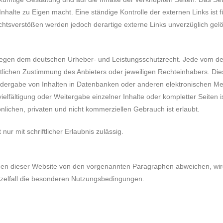
Inhalte zu Eigen macht. Eine ständige Kontrolle der externen Links ist 
htsverstößen werden jedoch derartige externe Links unverzüglich gelö
erliegen dem deutschen Urheber- und Leistungsschutzrecht. Jede vom d
lichen Zustimmung des Anbieters oder jeweiligen Rechteinhabers. Dies g
dergabe von Inhalten in Datenbanken oder anderen elektronischen Med
elfältigung oder Weitergabe einzelner Inhalte oder kompletter Seiten ist
lichen, privaten und nicht kommerziellen Gebrauch ist erlaubt.
ur mit schriftlicher Erlaubnis zulässig.
en dieser Website von den vorgenannten Paragraphen abweichen, wird
inzelfall die besonderen Nutzungsbedingungen.