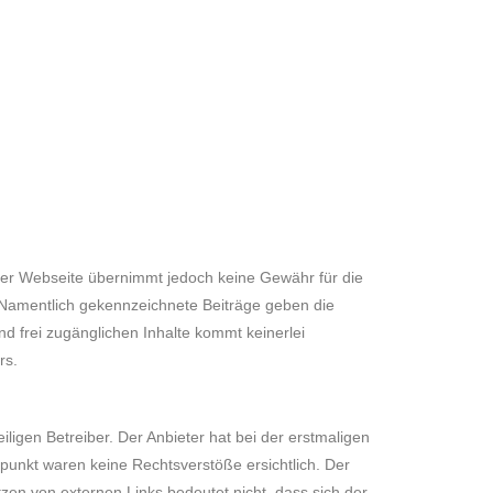
ieser Webseite übernimmt jedoch keine Gewähr für die
n. Namentlich gekennzeichnete Beiträge geben die
nd frei zugänglichen Inhalte kommt keinerlei
rs.
ligen Betreiber. Der Anbieter hat bei der erstmaligen
punkt waren keine Rechtsverstöße ersichtlich. Der
etzen von externen Links bedeutet nicht, dass sich der